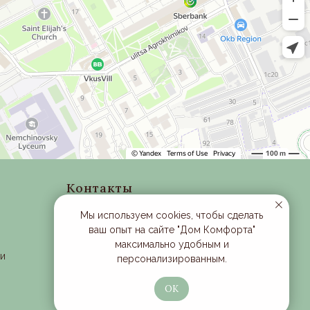
Контакты
Московская область, г. Одинцово ,
Мы используем cookies, чтобы сделать
рабочий поселок Новоивановское,
ваш опыт на сайте "Дом Комфорта"
улица Луговая, д. 1, эт 3
максимально удобным и
ти
Время работы: с 10:00 до 21:00
персонализированным.
+7 (901) 363-25-28
ОК
Email:
trikita-butik@mail.ru