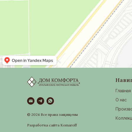
Нави
Главная
О нас
Произв
© 2024 Все права защищены
Коллек
Разработка сайта Komaroff