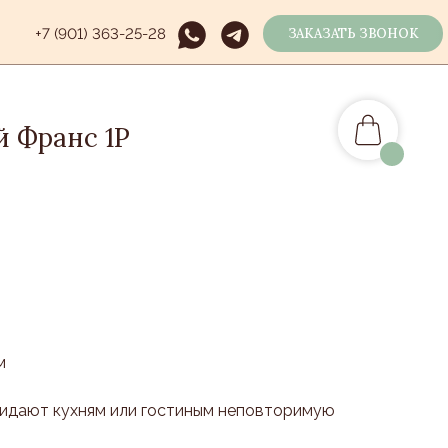
+7 (901) 363-25-28
ЗАКАЗАТЬ ЗВОНОК
 Франс 1Р
м
ридают кухням или гостиным неповторимую