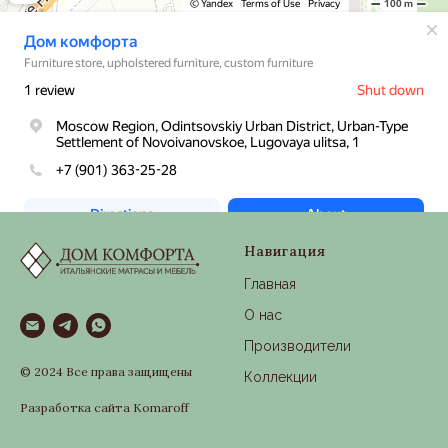
Навигация
Главная
О нас
Производители
© 2024 Все права защищены
Коллекции
Разработка сайта Komaroff