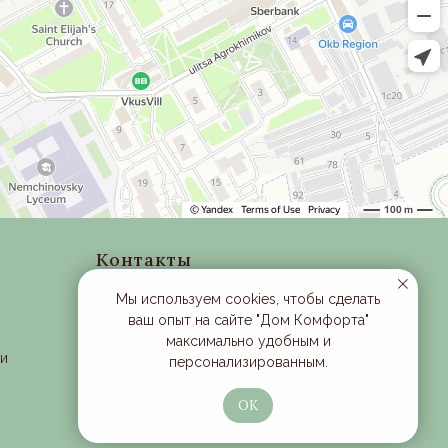
Контакты
Московская область, г. Одинцово ,
Мы используем cookies, чтобы сделать
рабочий поселок Новоивановское,
ваш опыт на сайте "Дом Комфорта"
улица Луговая, д. 1, эт 3
максимально удобным и
ти
Время работы: с 10:00 до 21:00
персонализированным.
+7 (901) 363-25-28
ОК
Email:
trikita-butik@mail.ru