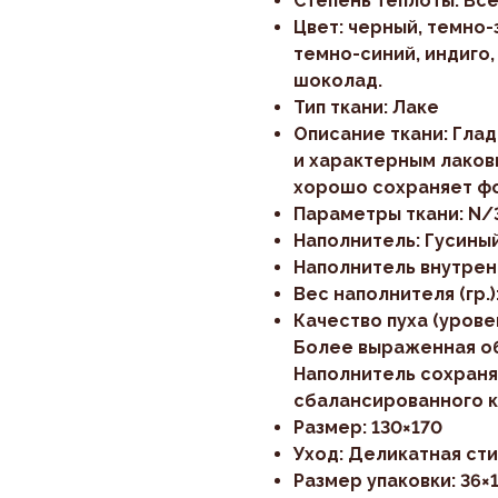
Степень теплоты: Вс
Цвет: черный, темно-
темно-синий, индиго,
шоколад.
Тип ткани: Лаке
Описание ткани: Гла
и характерным лаков
хорошо сохраняет ф
Параметры ткани: N/
Наполнитель: Гусиный
Наполнитель внутрен
Вес наполнителя (гр.)
Качество пуха (уровен
Более выраженная об
Наполнитель сохран
сбалансированного 
Размер: 130×170
Уход: Деликатная сти
Размер упаковки: 36×