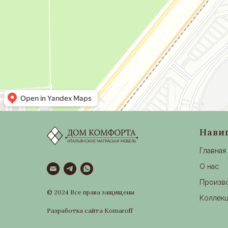
Нави
Главная
О нас
Произв
© 2024 Все права защищены
Коллек
Разработка сайта Komaroff