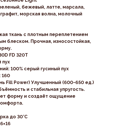
есезонное Light
зеленый, бежевый, латте, марсала,
 графит, морская волна, молочный
дкая ткань с плотным переплетением
ым блеском. Прочная, износостойкая,
орму.
30D FD 320T
 пух
ний: 100% серый гусиный пух
: 160
ь Fill Power) Улучшенный (600−650 ед.)
ъёмность и стабильная упругость.
яет форму и создаёт ощущение
комфорта.
рка до 30°С
16×16