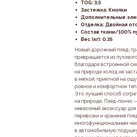
TOG: 3,5
Застежка: Кнопки
Дополнительные эле
Отделка: Двойная от
Состав ткани/100% n
Вес (кг): 0.35
Новый дорожный плед-тра
превращается из пухового
благодаря встроенной сис
на природе холод не заст
в мягкой, приятной на ощ
ровное и комфортное тепл
Это лучший способ согрет
на природе. Плед-пончо —
невесомый аксессуар для 
перевозки и хранения пл
многофункциональным чех
в автомобильную подушку