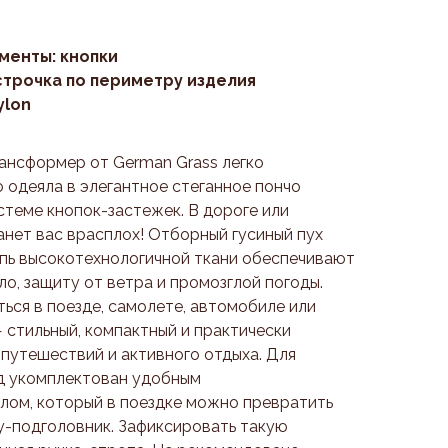
менты: кнопки
строчка по периметру изделия
ylon
нсформер от German Grass легко
 одеяла в элегантное стеганное пончо
теме кнопок-застежек. В дороге или
анет вас врасплох! Отборный гусиный пух
упь высокотехнологичной ткани обеспечивают
о, защиту от ветра и промозглой погоды.
ься в поезде, самолете, автомобиле или
 стильный, компактный и практически
путешествий и активного отдыха. Для
ед укомплектован удобным
лом, который в поездке можно превратить
-подголовник. Зафиксировать такую