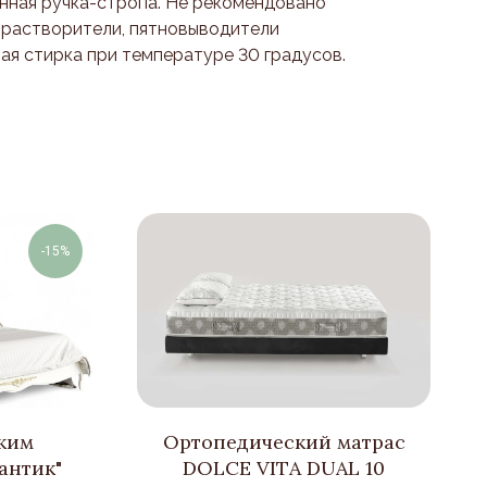
ная ручка-стропа. Не рекомендовано
и растворители, пятновыводители
ая стирка при температуре 30 градусов.
-15%
гким
Ортопедический матрас
антик"
DOLCE VITA DUAL 10