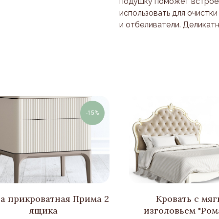
подушку поможет встроен
использовать для очистк
и отбеливатели. Деликатн
-15%
а прикроватная Прима 2
Кровать с мя
ящика
изголовьем "Ром