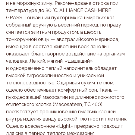
и не морозную зиму. Рекомендована стирка при
температуре до 30 °C. ALLIANCE CASHMERE
GRASS. Тончайший пух горных кашмирских коз,
собранный вручную в весенний период, по праву
считается элитным продуктом, а шерсть
тонкорунной овцы — австралийского мериноса,
имеющая в составе животный воск ланолин,
оказывает благотворное воздействие на организм
человека. Легкий, мягкий, «дышащий»
и одновременно теплый наполнитель обладает
высокой гигроскопичностью и уникальной
теплопроводностью. Одаривая сухим теплом,
одеяло обеспечивает комфортный сон. Ткань —
пуходержащий макосатин из длинноволокнистого
египетского хлопка (Macosateen, TC 460)
препятствует проникновению пылевых клещей
внутрь изделия ввиду высокой плотности плетения.
Одеяло всесезонное «Light» прекрасно подходит
для сна в период теплого межсезонья.