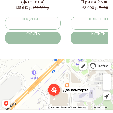
(Фоллина)
Прима 2 ящик
135 643
р.
159 580
р.
63 000
р.
74 000
р
ПОДРОБНЕЕ
ПОДРОБНЕЕ
КУПИТЬ
КУПИТЬ
Дом комфорта
Магазин мебели в Москве и Московской области
Мягкая мебель в Москве и Московской области