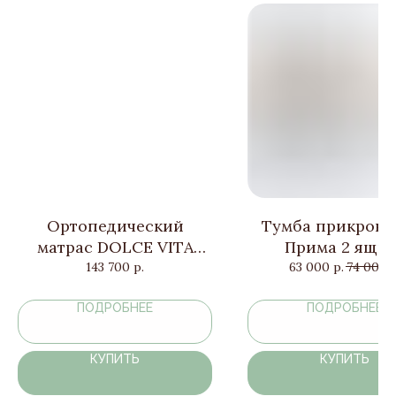
Ортопедический
Тумба прикрова
матрас DOLCE VITA
Прима 2 ящик
DUAL 10
143 700
р.
63 000
р.
74 000
р
ПОДРОБНЕЕ
ПОДРОБНЕЕ
КУПИТЬ
КУПИТЬ