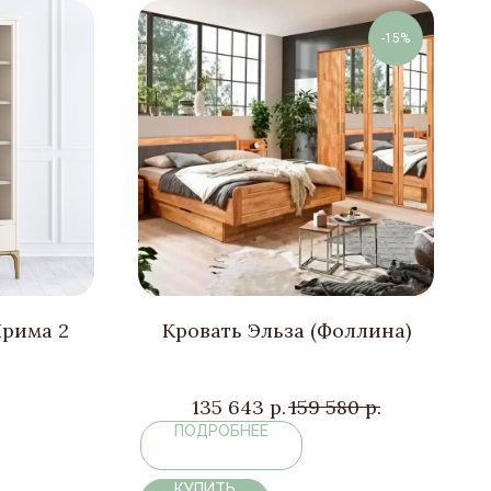
-15%
рима 2
Кровать Эльза (Фоллина)
135 643
р.
159 580
р.
ПОДРОБНЕЕ
КУПИТЬ