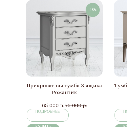
-15%
Прикроватная тумба 3 ящика
Тумб
Романтик
65 000
р.
76 000
р.
ПОДРОБНЕЕ
П
КУПИТЬ
К