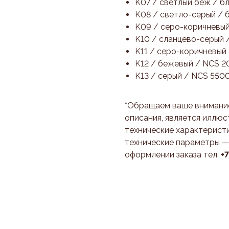
K07 / светлый беж / 
K08 / светло-серый /
K09 / серо-коричневый
K10 / сланцево-серый 
K11 / серо-коричневый
K12 / бежевый / NCS 
K13 / серый / NCS 550
*Обращаем ваше внимание
описания, является иллюс
технические характеристи
технические параметры —
оформлении заказа тел.
+