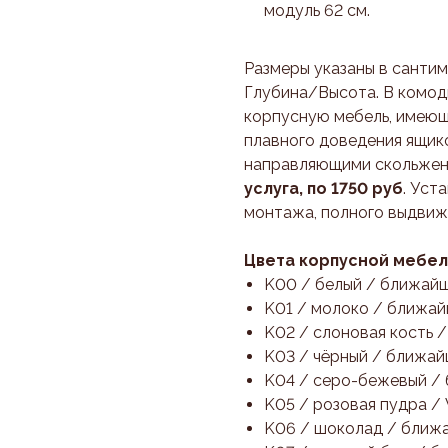
модуль 62 см.
Размеры указаны в санти
Глубина/Высота. В комоды
корпусную мебель, имеющ
плавного доведения ящик
направляющими скольжен
услуга, по 1750 руб
. Уст
монтажа, полного выдвиж
Цвета корпусной мебе
K00 / белый / ближай
K01 / молоко / ближа
K02 / слоновая кость 
K03 / чёрный / ближай
K04 / серо-бежевый /
K05 / розовая пудра /
K06 / шоколад / ближа