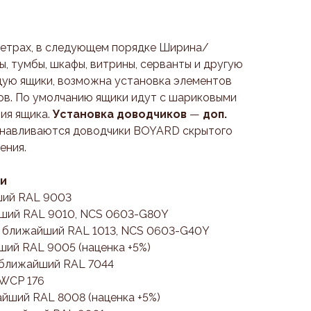
метрах, в следующем порядке Ширина/
, тумбы, шкафы, витрины, серванты и другую
ую ящики, возможна установка элементов
ов. По умолчанию ящики идут с шариковыми
ия ящика.
Установка доводчиков
—
доп.
анавливаются доводчики BOYARD скрытого
ения.
ли
ший RAL 9003
йший RAL 9010, NCS 0603-G80Y
/ ближайший RAL 1013, NCS 0603-G40Y
ший RAL 9005 (наценка +5%)
 ближайший RAL 7044
 WCP 176
йший RAL 8008 (наценка +5%)