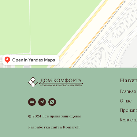
Нави
Главная
О нас
Произв
© 2024 Все права защищены
Коллек
Разработка сайта Komaroff