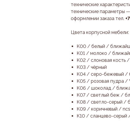
технические характеристи
технические параметры —
оформлении заказа тел.
+
Цвета корпусной мебели:
K00 / белый / ближай
K01 / молоко / ближа
K02 / слоновая кость 
K03 / чёрный
K04 / серо-бежевый /
K05 / розовая пудра /
K06 / шоколад / ближ
K07 / светлый беж / 
K08 / светло-серый /
K09 / коричневый / ncs
K10 / сланцево-серый 