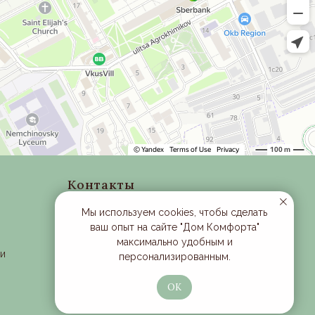
Контакты
Московская область, г. Одинцово ,
Мы используем cookies, чтобы сделать
рабочий поселок Новоивановское,
ваш опыт на сайте "Дом Комфорта"
улица Луговая, д. 1, эт 3
максимально удобным и
ти
Время работы: с 10:00 до 21:00
персонализированным.
+7 (901) 363-25-28
ОК
Email:
trikita-butik@mail.ru