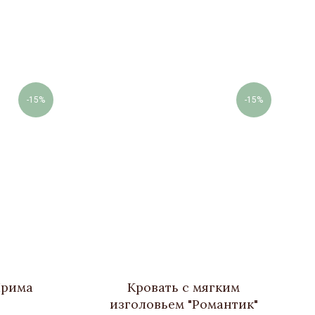
-15%
-15%
Прима
Кровать с мягким
изголовьем "Романтик"