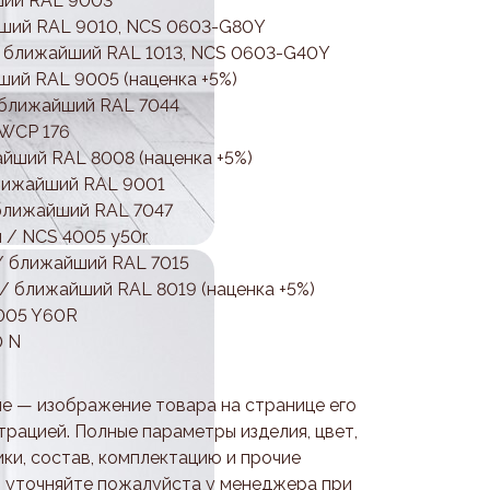
ший RAL 9003
йший RAL 9010, NCS 0603-G80Y
/ ближайший RAL 1013, NCS 0603-G40Y
ший RAL 9005 (наценка +5%)
 ближайший RAL 7044
 WCP 176
йший RAL 8008 (наценка +5%)
ближайший RAL 9001
 ближайший RAL 7047
 / NCS 4005 y50r
/ ближайший RAL 7015
 / ближайший RAL 8019 (наценка +5%)
2005 Y60R
0 N
е — изображение товара на странице его
трацией. Полные параметры изделия, цвет,
ки, состав, комплектацию и прочие
 уточняйте пожалуйста у менеджера при