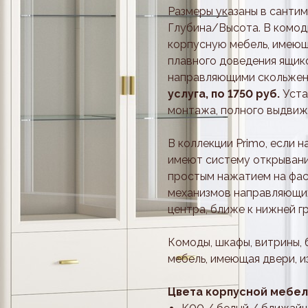
Размеры указаны в санти
Глубина/Высота. В комоды
корпусную мебель, имеющ
плавного доведения ящик
направляющими скольжен
услуга, по 1750 руб.
Уста
монтажа, полного выдвиж
В коллекции Primo, если н
имеют систему открывани
простым нажатием на фас
механизмов направляющих
центра, ближе к нижней г
Комоды, шкафы, витрины, 
мебель, имеющая двери, 
Цвета корпусной мебе