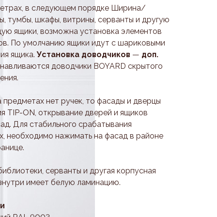
метрах, в следующем порядке Ширина/
, тумбы, шкафы, витрины, серванты и другую
ую ящики, возможна установка элементов
ов. По умолчанию ящики идут с шариковыми
ия ящика.
Установка доводчиков
—
доп.
навливаются доводчики BOYARD скрытого
ения.
а предметах нет ручек, то фасады и дверцы
я TIP-ON, открывание дверей и ящиков
ад. Для стабильного срабатывания
, необходимо нажимать на фасад в районе
ранице.
библиотеки, серванты и другая корпусная
изнутри имеет белую ламинацию.
ли