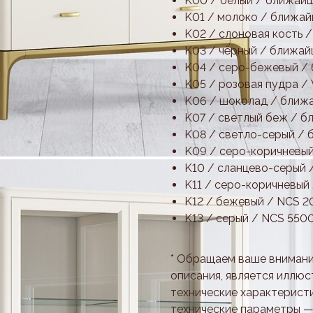
K00 / белый / ближай
K01 / молоко / ближа
K02 / слоновая кость 
K03 / чёрный / ближай
K04 / серо-бежевый /
K05 / розовая пудра /
K06 / шоколад / ближа
K07 / светлый беж / 
K08 / светло-серый /
K09 / серо-коричневый
K10 / сланцево-серый 
K11 / серо-коричневый
K12 / бежевый / NCS 
K13 / серый / NCS 550
* Обращаем ваше внимани
описания, является иллюс
технические характеристи
технические параметры —