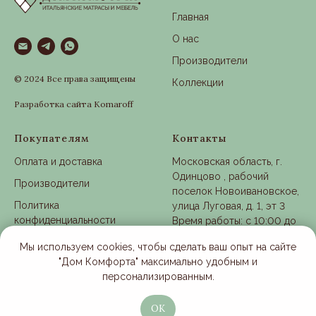
Главная
О нас
Производители
© 2024 Все права защищены
Коллекции
Разработка сайта Komaroff
Покупателям
Контакты
Оплата и доставка
Московская область, г.
Одинцово , рабочий
Производители
поселок Новоивановское,
Политика
улица Луговая, д. 1, эт 3
конфиденциальности
Время работы: с 10:00 до
21:00
Согласие на обработку
Мы используем cookies, чтобы сделать ваш опыт на сайте
ПДн
"Дом Комфорта" максимально удобным и
+7 (901) 363-25-28
персонализированным.
Публичная оферта
Email:
trikita-butik@mail.ru
ОК