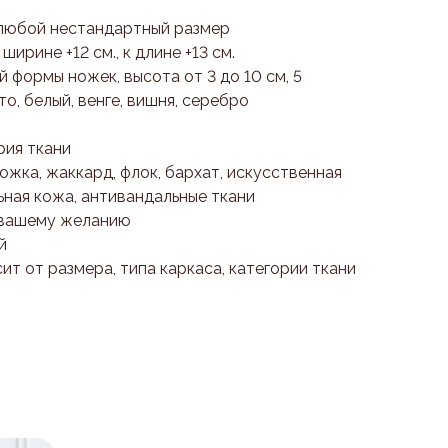
 любой нестандартный размер
ирине +12 см., к длине +13 см.
й формы ножек, высота от 3 до 10 см, 5
о, белый, венге, вишня, серебро
рия ткани
ожка, жаккард, флок, бархат, искусственная
ьная кожа, антивандальные ткани
 вашему желанию
й
сит от размера, типа каркаса, категории ткани