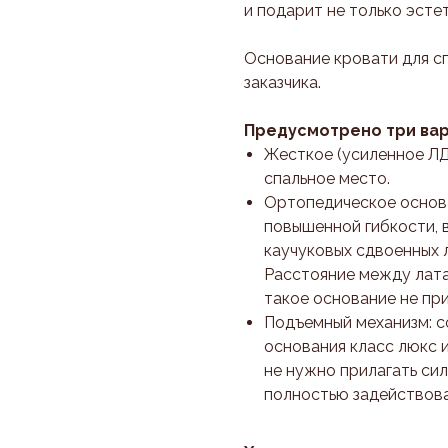
и подарит не только эсте
Основание кровати для с
заказчика.
Предусмотрено три вар
Жесткое (усиленное ЛД
спальное место.
Ортопедическое основа
повышенной гибкости, 
каучуковых сдвоенных 
Расстояние между лата
такое основание не пр
Подъемный механизм: с
основания класс люкс 
не нужно прилагать сил
полностью задействова