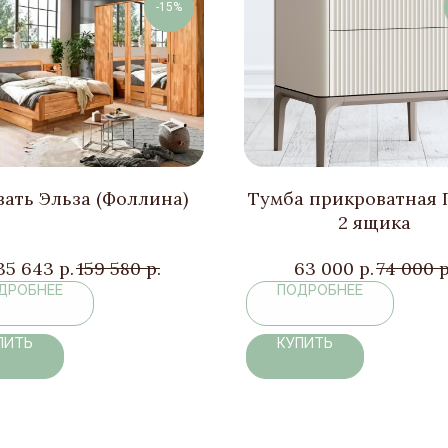
-15%
ать Эльза (Фоллина)
Тумба прикроватная 
2 ящика
35 643
р.
159 580
р.
63 000
р.
74 000
р
ДРОБНЕЕ
ПОДРОБНЕЕ
ПИТЬ
КУПИТЬ