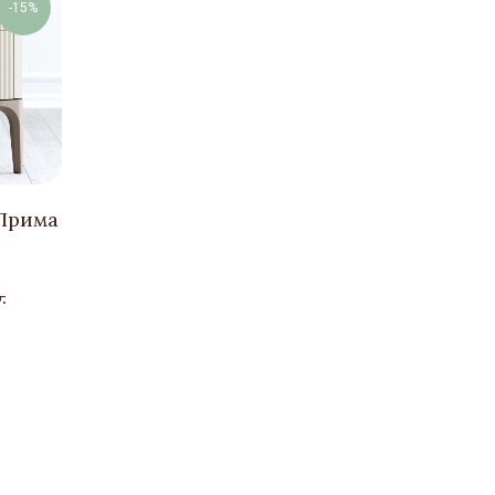
-15%
Прима
.