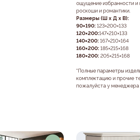
ощущение избранности и 
роскоши и романтики.
Размеры (Ш х Д х В):
90×190:
123×200×133
120×200:
147×210×133
140×200:
167×210×164
160×200:
185×215×168
180×200:
205×215×168
*Полные параметры издели
комплектацию и прочие т
пожалуйста у менеджера п