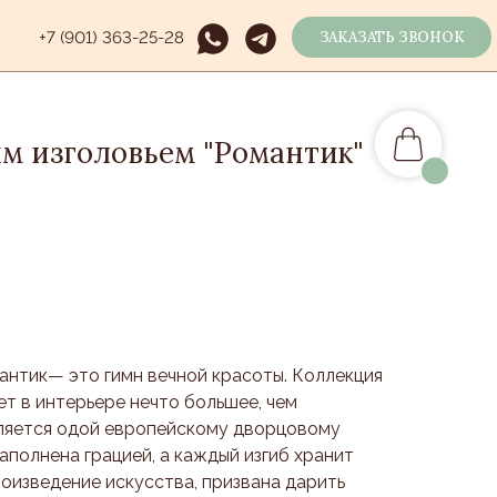
+7 (901) 363-25-28
ЗАКАЗАТЬ ЗВОНОК
им изголовьем "Романтик"
антик— это гимн вечной красоты. Коллекция
ет в интерьере нечто большее, чем
вляется одой европейскому дворцовому
наполнена грацией, а каждый изгиб хранит
оизведение искусства, призвана дарить